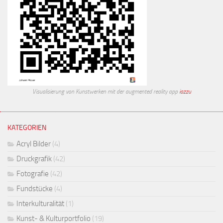
Visualisierung von Kunstwerken mit der augmented reality app
iazzu
KATEGORIEN
Acryl Bilder
(4)
Druckgrafik
(42)
Fotografie
(42)
Fundstücke
(4)
Interkulturalität
(1)
Kunst- & Kulturportfolio
(19)