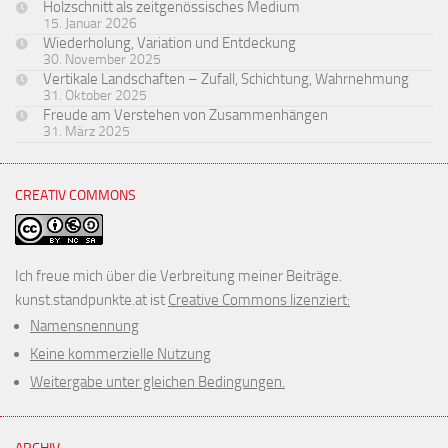
Holzschnitt als zeitgenössisches Medium
15. Januar 2026
Wiederholung, Variation und Entdeckung
30. November 2025
Vertikale Landschaften – Zufall, Schichtung, Wahrnehmung
31. Oktober 2025
Freude am Verstehen von Zusammenhängen
31. März 2025
CREATIV COMMONS
Ich freue mich über die Verbreitung meiner Beiträge.
kunst.standpunkte.at ist
Creative Commons lizenziert:
Namensnennung
Keine kommerzielle Nutzung
Weitergabe unter gleichen Bedingungen.