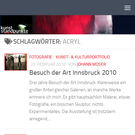
Zum Inhalt springen
SCHLAGWÖRTER:
ACRYL
FOTOGRAFIE
/
KUNST- & KULTURPORTFOLIO
23. FEBRUAR 2010
VON
JOHANN MOSER
Besuch der Art Innsbruck 2010
Drei Jahre Besuch der Art Innsbruck: Klarerweise ein
großer Anteil gleicher Galerien, an manche Werke
erinnere ich mich. Es gibt hauptsächlich Malerei, etwas
Fotografie, ein bisschen Skulptur, nichts
Experimentelles. Die Ausstellung ist trotzdem
anregend,...