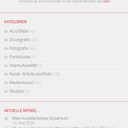
Visualisierung von Kunstwerken mit der augmented reality app
iazzu
KATEGORIEN
Acryl Bilder
(4)
Druckgrafik
(42)
Fotografie
(42)
Fundstücke
(4)
Interkulturalität
(1)
Kunst- & Kulturportfolio
(19)
Medienkunst
(54)
Skulptur
(4)
AKTUELLE ARTIKEL
Mein künstlerisches Universum
12. Mai 2026