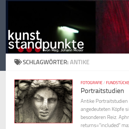
Zum Inhalt springen
SCHLAGWÖRTER:
ANTIKE
FOTOGRAFIE
/
FUNDSTÜCK
Portraitstudien
Antike Portraitstudien
angedeuteten Köpfe s
besonderen Reiz. Aphr
returns=“included“ m