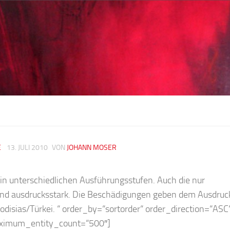
E
13. JULI 2010
VON
JOHANN MOSER
 in unterschiedlichen Ausführungsstufen. Auch die nur
ind ausdrucksstark. Die Beschädigungen geben dem Ausdruc
odisias/Türkei. “ order_by=“sortorder“ order_direction=“ASC
aximum_entity_count=“500″]