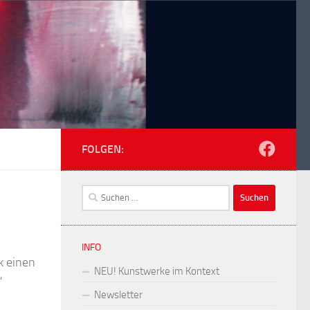
FOLGEN:
Suchen
nach:
INFO
k einen
NEU! Kunstwerke im Kontext
“
Newsletter