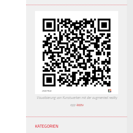
Visualisierung von Kunstwerken mit der augmented reality
app
iazzu
KATEGORIEN