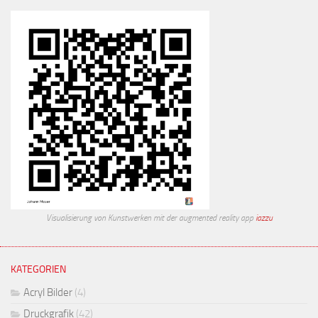
Visualisierung von Kunstwerken mit der augmented reality app
iazzu
KATEGORIEN
Acryl Bilder
(4)
Druckgrafik
(42)