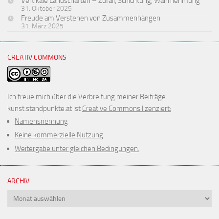
Vertikale Landschaften – Zufall, Schichtung, Wahrnehmung
31. Oktober 2025
Freude am Verstehen von Zusammenhängen
31. März 2025
CREATIV COMMONS
Ich freue mich über die Verbreitung meiner Beiträge.
kunst.standpunkte.at ist
Creative Commons lizenziert:
Namensnennung
Keine kommerzielle Nutzung
Weitergabe unter gleichen Bedingungen.
ARCHIV
Archiv