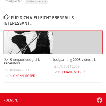
Schlagwörter:
Videoprocessing
FÜR DICH VIELLEICHT EBENFALLS
INTERESSANT …
Der Bilderpool des grafik-
bodypainting 2008: videostills
generators
21. AUGUST 2009
17. JANUAR 2021
VON
JOHANN MOSER
VON
JOHANN MOSER
FOLGEN: