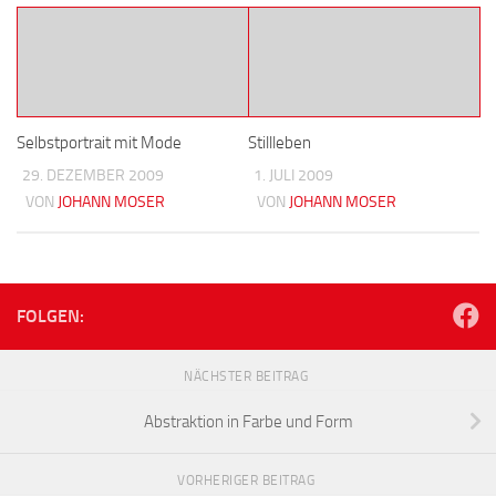
Selbstportrait mit Mode
Stillleben
29. DEZEMBER 2009
1. JULI 2009
VON
JOHANN MOSER
VON
JOHANN MOSER
FOLGEN:
NÄCHSTER BEITRAG
Abstraktion in Farbe und Form
VORHERIGER BEITRAG