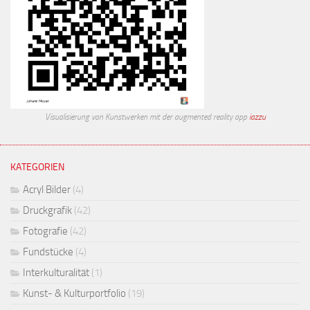
Visualisierung von Kunstwerken mit der augmented reality app
iazzu
KATEGORIEN
Acryl Bilder
(4)
Druckgrafik
(42)
Fotografie
(42)
Fundstücke
(4)
Interkulturalität
(1)
Kunst- & Kulturportfolio
(19)