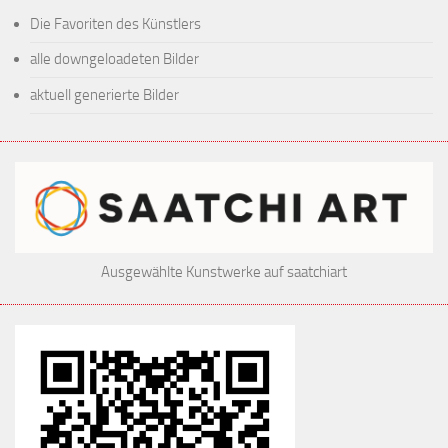
Die Favoriten des Künstlers
alle downgeloadeten Bilder
aktuell generierte Bilder
Ausgewählte Kunstwerke auf saatchiart