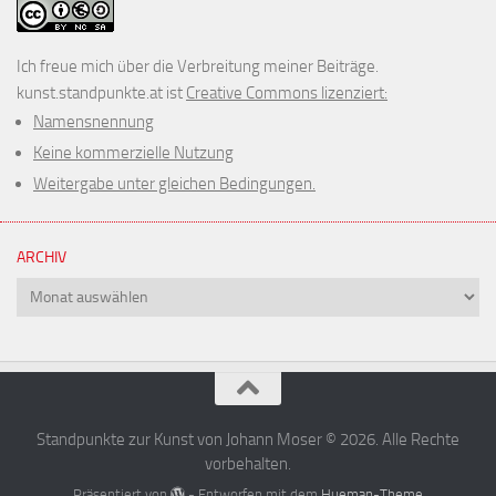
Ich freue mich über die Verbreitung meiner Beiträge.
kunst.standpunkte.at ist
Creative Commons lizenziert:
Namensnennung
Keine kommerzielle Nutzung
Weitergabe unter gleichen Bedingungen.
ARCHIV
Archiv
Standpunkte zur Kunst von Johann Moser © 2026. Alle Rechte
vorbehalten.
Präsentiert von
- Entworfen mit dem
Hueman-Theme