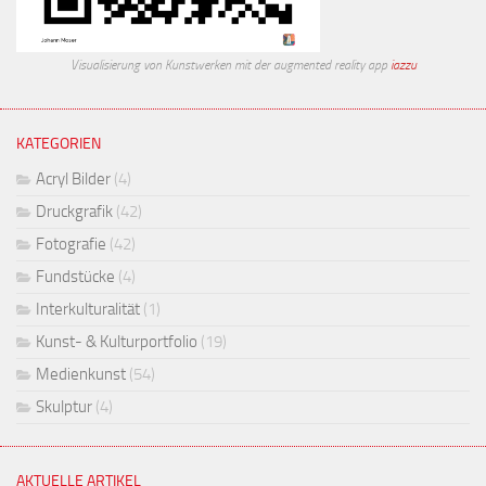
Visualisierung von Kunstwerken mit der augmented reality app
iazzu
KATEGORIEN
Acryl Bilder
(4)
Druckgrafik
(42)
Fotografie
(42)
Fundstücke
(4)
Interkulturalität
(1)
Kunst- & Kulturportfolio
(19)
Medienkunst
(54)
Skulptur
(4)
AKTUELLE ARTIKEL