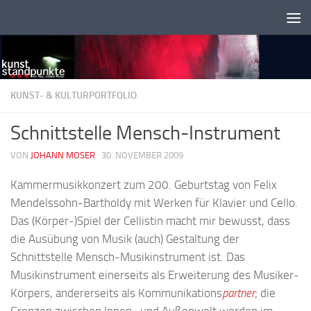
Zum Inhalt springen
KUNST- & KULTURPORTFOLIO
Schnittstelle Mensch-Instrument
VON
JOHANN MOSER
·
30. NOVEMBER 2009
Kammermusikkonzert zum 200. Geburtstag von Felix
Mendelssohn-Bartholdy mit Werken für Klavier und Cello.
Das (Körper-)Spiel der Cellistin macht mir bewusst, dass
die Ausübung von Musik (auch) Gestaltung der
Schnittstelle Mensch-Musikinstrument ist. Das
Musikinstrument einerseits als Erweiterung des Musiker-
Körpers, andererseits als Kommunikations
partner
; die
Grenzen zwischen Innen- und Außenwelt werden im