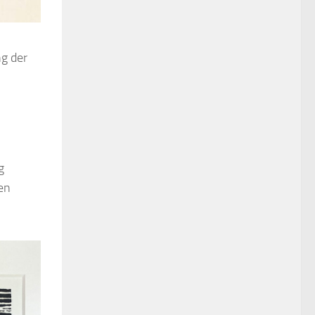
ng der
g
den