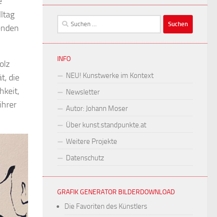
e
ltag
Suchen
ßenden
nach:
INFO
olz
NEU! Kunstwerke im Kontext
t, die
hkeit,
Newsletter
ihrer
Autor: Johann Moser
Über kunst.standpunkte.at
Weitere Projekte
Datenschutz
GRAFIK GENERATOR BILDERDOWNLOAD
Die Favoriten des Künstlers