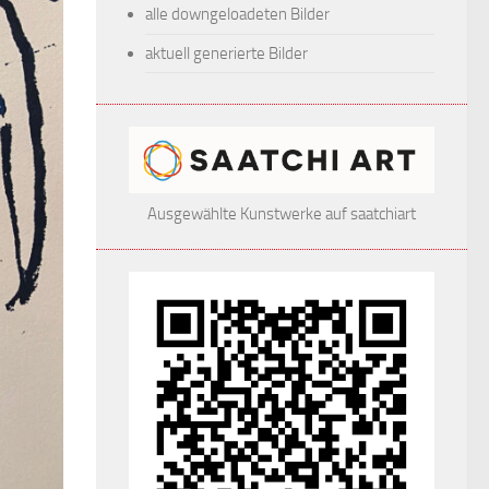
alle downgeloadeten Bilder
aktuell generierte Bilder
Ausgewählte Kunstwerke auf saatchiart