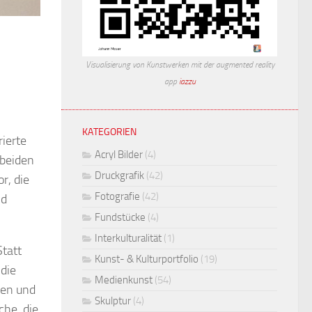
Visualisierung von Kunstwerken mit der augmented reality
app
iazzu
KATEGORIEN
ierte
Acryl Bilder
(4)
 beiden
Druckgrafik
(42)
r, die
Fotografie
(42)
nd
Fundstücke
(4)
Interkulturalität
(1)
Statt
Kunst- & Kulturportfolio
(19)
 die
Medienkunst
(54)
sen und
Skulptur
(4)
che, die