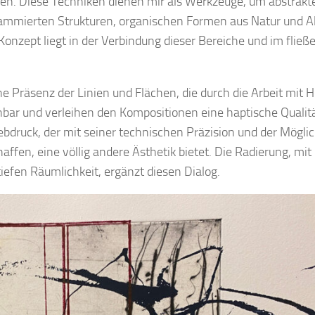
en. Diese Techniken dienen mir als Werkzeuge, um abstrakt
rammierten Strukturen, organischen Formen aus Natur und Al
onzept liegt in der Verbindung dieser Bereiche und im flie
he Präsenz der Linien und Flächen, die durch die Arbeit mit H
ar und verleihen den Kompositionen eine haptische Qualitä
ebdruck, der mit seiner technischen Präzision und der Möglic
fen, eine völlig andere Ästhetik bietet. Die Radierung, mit 
iefen Räumlichkeit, ergänzt diesen Dialog.