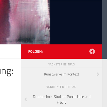
FOLGEN:
NÄCHSTER BEITRAG
ung:
Kunstwerke im Kontext
VORHERIGER BEITRAG
Drucktechnik-Studien: Punkt, Linie und
Fläche