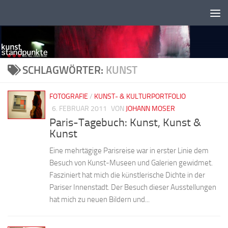
Zum Inhalt springen
SCHLAGWÖRTER:
KUNST
FOTOGRAFIE
/
KUNST- & KULTURPORTFOLIO
6. FEBRUAR 2011
VON
JOHANN MOSER
Paris-Tagebuch: Kunst, Kunst &
Kunst
Eine mehrtägige Parisreise war in erster Linie dem
Besuch von Kunst-Museen und Galerien gewidmet.
Fasziniert hat mich die künstlerische Dichte in der
Pariser Innenstadt. Der Besuch dieser Ausstellungen
hat mich zu neuen Bildern und...