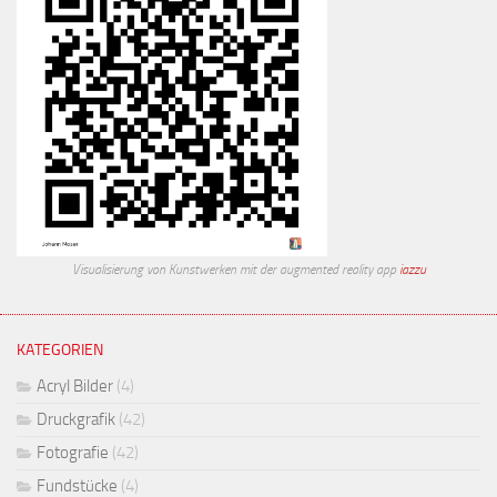
Visualisierung von Kunstwerken mit der augmented reality app
iazzu
KATEGORIEN
Acryl Bilder
(4)
Druckgrafik
(42)
Fotografie
(42)
Fundstücke
(4)