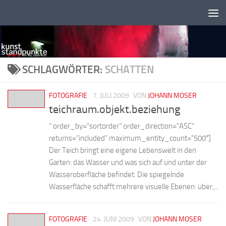
Zum Inhalt springen
SCHLAGWÖRTER:
SCHATTEN
FOTOGRAFIE
7. JULI 2009
VON
JOHANN MOSER
teichraum.objekt.beziehung
“ order_by=“sortorder“ order_direction=“ASC“
returns=“included“ maximum_entity_count=“500″]
Der Teich bringt eine eigene Lebenswelt in den
Garten: das Wasser und was sich auf und unter der
Wasseroberfläche befindet. Die spiegelnde
Wasserfläche schafft mehrere visuelle Ebenen: über,...
FOTOGRAFIE
24. JUNI 2009
VON
JOHANN MOSER