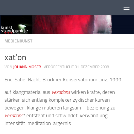
Zum Inhalt springen
MEDIENKUNST
xat’on
VON
JOHANN MOSER
·
VERÖFFENTLICHT 31. DEZEMBER 2008
Eric-Satie-Nacht. Bruckner Konservatorium Linz. 1999
auf klangmaterial aus
vexations
wirken kräfte, deren
stärken sich entlang komplexer zyklischer kurven
bewegen. klänge mutieren langsam – beziehung zu
vexations
* entsteht und schwindet. verwandlung.
intensität. meditation. ärgernis.