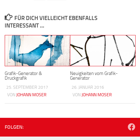
FÜR DICH VIELLEICHT EBENFALLS
INTERESSANT …
Grafik-Generator &
Neuigkeiten vom Grafik-
Druckgrafik
Generator
25. SEPTEMBER 2017
26. JANUAR 2016
VON
JOHANN MOSER
VON
JOHANN MOSER
FOLGEN: