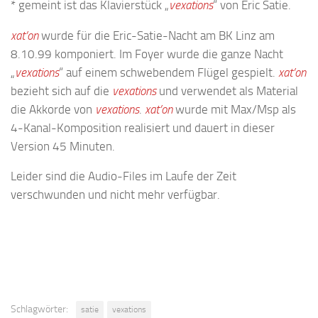
* gemeint ist das Klavierstück „
vexations
“ von Eric Satie.
xat’on
wurde für die Eric-Satie-Nacht am BK Linz am
8.10.99 komponiert. Im Foyer wurde die ganze Nacht
„
vexations
“ auf einem schwebendem Flügel gespielt.
xat’on
bezieht sich auf die
vexations
und verwendet als Material
die Akkorde von
vexations
.
xat’on
wurde mit Max/Msp als
4-Kanal-Komposition realisiert und dauert in dieser
Version 45 Minuten.
Leider sind die Audio-Files im Laufe der Zeit
verschwunden und nicht mehr verfügbar.
Schlagwörter:
satie
vexations