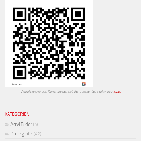
Visualisierung von Kunstwerken mit der augmented reality app
iazzu
KATEGORIEN
Acryl Bilder
(4)
Druckgrafik
(42)