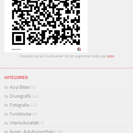
Visualisierung von Kunstwerken mit der augmented reality app
iazzu
KATEGORIEN
Acryl Bilder
(4)
Druckgrafik
(42)
Fotografie
(42)
Fundstücke
(4)
Interkulturalität
(1)
Kunst- & Kulturportfolio
(19)