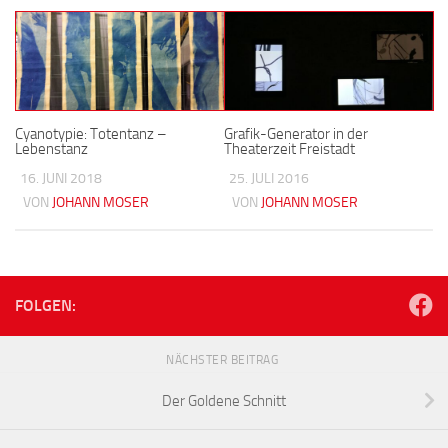
Cyanotypie: Totentanz –
Grafik-Generator in der
Lebenstanz
Theaterzeit Freistadt
16. JUNI 2018
25. JULI 2016
VON
JOHANN MOSER
VON
JOHANN MOSER
FOLGEN:
NÄCHSTER BEITRAG
Der Goldene Schnitt