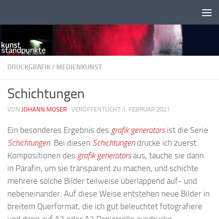
Zum Inhalt springen
DRUCKGRAFIK
/
MEDIENKUNST
Schichtungen
VON
JOHANN MOSER
·
VERÖFFENTLICHT 1. FEBRUAR 2021
Ein besonderes Ergebnis des
grafik generators
ist die Serie
Schichtungen
. Bei diesen
Schichtungen
drucke ich zuerst
Kompositionen des
grafik generators
aus, tauche sie dann
in Parafin, um sie transparent zu machen, und schichte
mehrere solche Bilder teilweise überlappend auf- und
nebeneinander. Auf diese Weise entstehen neue Bilder in
breitem Querformat, die ich gut beleuchtet fotografiere
und dann auf A3 oder A2 Papierrolle ausdrucke.