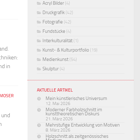
Acryl Bilder
(4)
Druckgrafik
(42)
Fotografie
(42)
Fundstücke
(4)
Interkulturalität
(1)
and.
Kunst- & Kulturportfolio
(19)
chniken:
Medienkunst
(54)
nd in
Skulptur
(4)
AKTUELLE ARTIKEL
 MOSER
Mein künstlerisches Universum
12. Mai 2026
Moderner Farbholzschnitt im
kunsttheoretischen Diskurs
n und
21. März 2026
n
Mehrstufige Entwicklung von Motiven
8. März 2026
Holzschnitt als zeitgenössisches