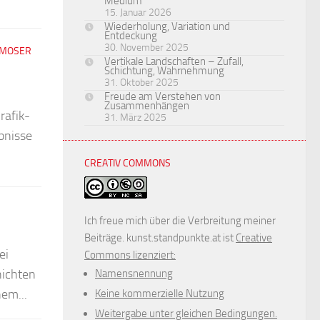
Medium
15. Januar 2026
Wiederholung, Variation und
Entdeckung
30. November 2025
 MOSER
Vertikale Landschaften – Zufall,
Schichtung, Wahrnehmung
31. Oktober 2025
Freude am Verstehen von
Zusammenhängen
rafik-
31. März 2025
bnisse
CREATIV COMMONS
Ich freue mich über die Verbreitung meiner
Beiträge. kunst.standpunkte.at ist
Creative
ei
Commons lizenziert:
hichten
Namensnennung
nem...
Keine kommerzielle Nutzung
Weitergabe unter gleichen Bedingungen.