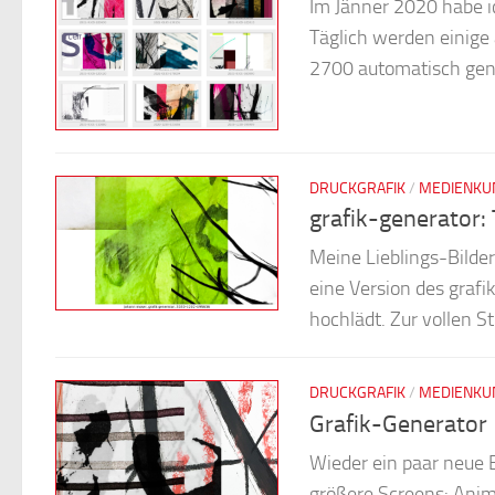
Im Jänner 2020 habe ic
Täglich werden einige 
2700 automatisch gener
DRUCKGRAFIK
/
MEDIENKU
grafik-generator:
Meine Lieblings-Bilde
eine Version des grafi
hochlädt. Zur vollen St
DRUCKGRAFIK
/
MEDIENKU
Grafik-Generator
Wieder ein paar neue 
größere Screens: Anim