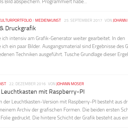
s Bild abspeichern. Programmiert habe...
KULTURPORTFOLIO
/
MEDIENKUNST
25. SEPTEMBER 2017
VON
JOHANN
& Druckgrafik
ich intensiv am Grafik-Generator weiter gearbeitet. In den
e ich ein paar Bilder. Ausgangsmaterial sind Ergebnisse des G
iedenen Techniken ausgeführt. Tusche Grundlage dieser Erge
NST
22. DEZEMBER 2016
VON
JOHANN MOSER
 Leuchtkasten mit Raspberry-PI
in der Leuchtkasten-Version mit Raspberry-PI besteht aus dr
meinem Archiv der grafischen Formen. Die beiden ersten Sc
Folie gedruckt. Die hintere Schicht der Grafik besteht aus ei