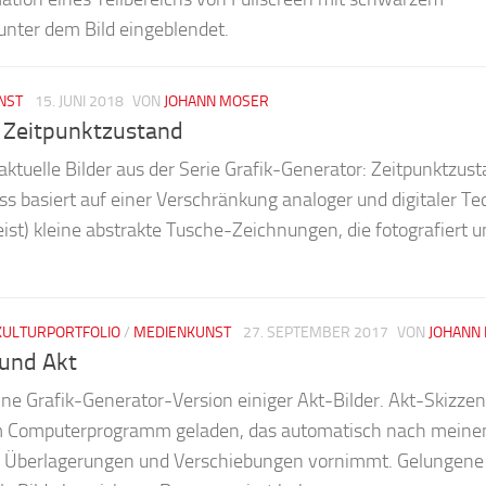
unter dem Bild eingeblendet.
NST
15. JUNI 2018
VON
JOHANN MOSER
: Zeitpunktzustand
 aktuelle Bilder aus der Serie Grafik-Generator: Zeitpunktzust
s basiert auf einer Verschränkung analoger und digitaler Te
t) kleine abstrakte Tusche-Zeichnungen, die fotografiert u
KULTURPORTFOLIO
/
MEDIENKUNST
27. SEPTEMBER 2017
VON
JOHANN
 und Akt
eine Grafik-Generator-Version einiger Akt-Bilder. Akt-Skizze
m Computerprogramm geladen, das automatisch nach meine
, Überlagerungen und Verschiebungen vornimmt. Gelungene