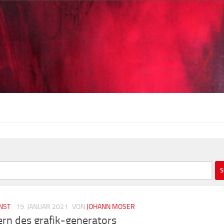
NST
19. JANUAR 2021
VON
JOHANN MOSER
rn des grafik-generators