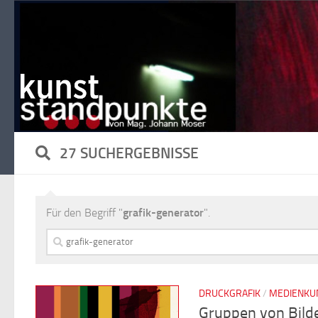
Zum Inhalt springen
27 SUCHERGEBNISSE
Für den Begriff "
grafik-generator
".
Suchen
nach:
DRUCKGRAFIK
/
MEDIENKU
Gruppen von Bilde