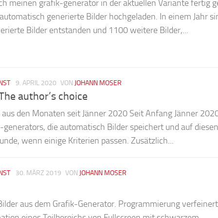
h meinen grafik-generator in der aktuellen Variante fertig ge
automatisch generierte Bilder hochgeladen. In einem Jahr si
ierte Bilder entstanden und 1100 weitere Bilder,...
NST
9. APRIL 2020
VON
JOHANN MOSER
 The author’s choice
r aus den Monaten seit Jänner 2020 Seit Anfang Jänner 2020
k-generators, die automatisch Bilder speichert und auf diese
unde, wenn einige Kriterien passen. Zusätzlich...
NST
30. MÄRZ 2019
VON
JOHANN MOSER
Bilder aus dem Grafik-Generator. Programmierung verfeinert
ation eines Teilbereichs von Fullscreen mit schwarzem