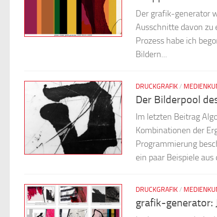
Der grafik-generator w
Ausschnitte davon zu 
Prozess habe ich beg
Bildern...
DRUCKGRAFIK
/
MEDIENKU
Der Bilderpool de
Im letzten Beitrag Al
Kombinationen der Erg
Programmierung beschr
ein paar Beispiele aus 
DRUCKGRAFIK
/
MEDIENKU
grafik-generator: