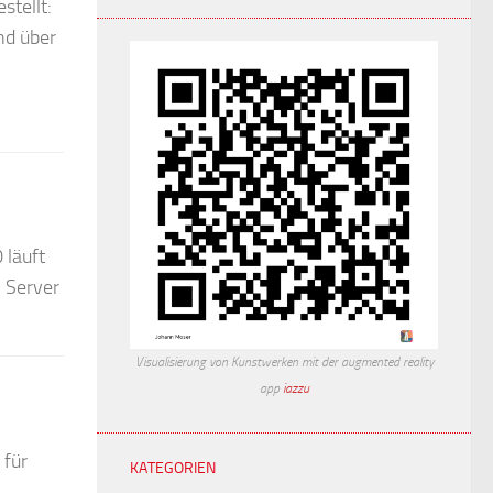
stellt:
nd über
 läuft
n Server
Visualisierung von Kunstwerken mit der augmented reality
app
iazzu
 für
KATEGORIEN